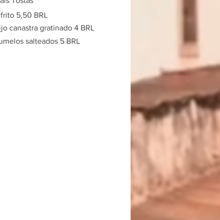
ais Tostas
frito
5,50 BRL
jo canastra gratinado
4 BRL
melos salteados
5 BRL