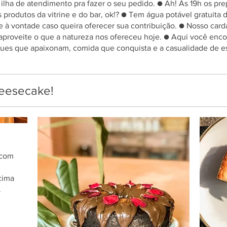
ilha de atendimento pra fazer o seu pedido. ● Ah! Às 19h os pr
odutos da vitrine e do bar, ok!? ● Tem água potável gratuita dis
ue à vontade caso queira oferecer sua contribuição. ● Nosso card
 aproveite o que a natureza nos ofereceu hoje. ● Aqui você encon
ues que apaixonam, comida que conquista e a casualidade de es
cheesecake!
 com
cima
.