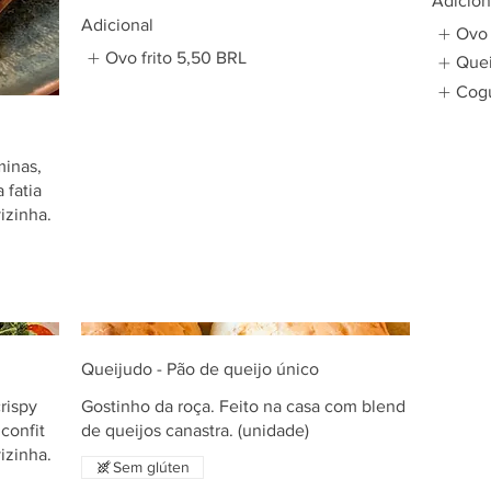
Adicion
Adicional
Ovo 
Ovo frito
5,50 BRL
Quei
Cogu
minas,
 fatia
izinha.
Queijudo - Pão de queijo único
rispy
Gostinho da roça. Feito na casa com blend
confit
izinha.
Sem glúten