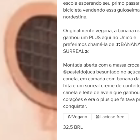
escola esperando seu primo passar
bicicleta vendendo essa guloseima
nordestina.
Originalmente vegana, a banana re
ganhou um PLUS aqui no Único e
preferimos chamá-la de 🍌BANAN
SURREAL🍌.
Montada aberta com a massa croca
@pasteldojuca besuntado no açúca
canela, em camada com banana da 
frita e um surreal creme de confeit
canela e leite de aveia que ganho
corações e era o plus que faltava pr
conquistar.
Vegano
Lactose free
32,5 BRL