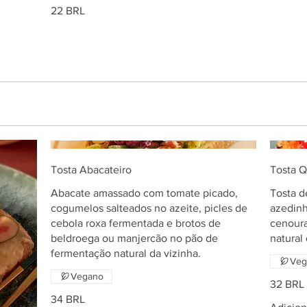
22 BRL
Tosta Abacateiro
Tosta Q
Abacate amassado com tomate picado,
Tosta d
cogumelos salteados no azeite, picles de
azedinh
cebola roxa fermentada e brotos de
cenoura
beldroega ou manjercão no pão de
natural 
fermentação natural da vizinha.
Veg
Vegano
32 BRL
34 BRL