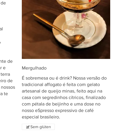
 de
al
A
nte de
r e
Mergulhado
terra
É sobremesa ou é drink? Nossa versão do
eiro de
tradicional affogato é feita com gelato
u nossos
artesanal de queijo minas, feito aqui na
a te
casa com segredinhos cítricos, finalizado
com pétala de beijinho e uma dose no
nosso eSpresso expressivo de café
especial brasileiro.
Sem glúten