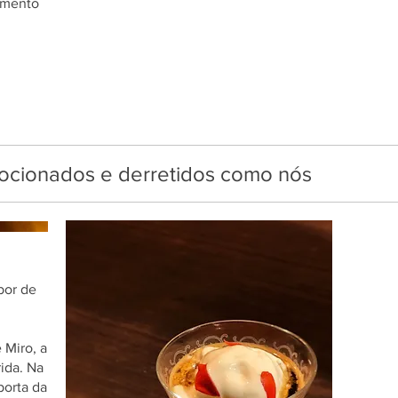
amento
cionados e derretidos como nós
bor de
 Miro, a
ida. Na
porta da